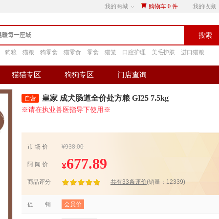
我的商城
购物车
0
件
我的收藏
搜索
狗粮
猫粮
狗零食
猫零食
零食
猫笼
口腔护理
美毛护肤
进口猫粮
猫猫专区
狗狗专区
门店查询
皇家 成犬肠道全价处方粮 GI25 7.5kg
※请在执业兽医指导下使用※
市 场 价
¥938.00
677.89
¥
阿 闻 价
商品评分
共有33条评价
(销量：12339)
促 销
会员价