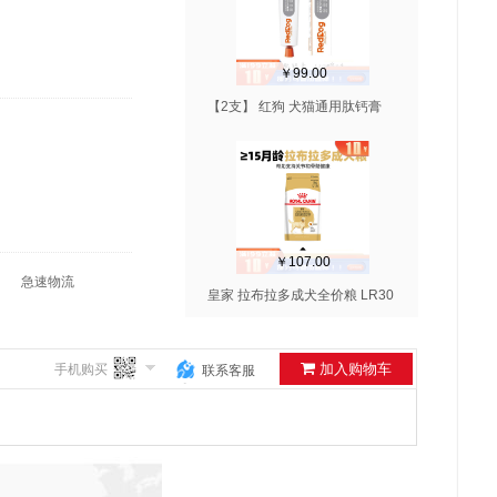
￥99.00
【2支】 红狗 犬猫通用肽钙膏
120g/支
￥107.00
急速物流
皇家 拉布拉多成犬全价粮 LR30
3kg（有效期至2026/06/21）
加入购物车
手机购买
联系客服