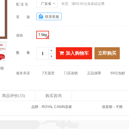
广东省
有货
满69.00元免基础运费
配 送 至
联系客服
客 服
7.5kg
规格
数 量
加入购物车
立即购买
 报
服务承诺
7天退货
门店连锁
正品保障
69元包邮
商品评价
(33)
购买咨询
品牌：ROYAL CANIN皇家
保质期：不限