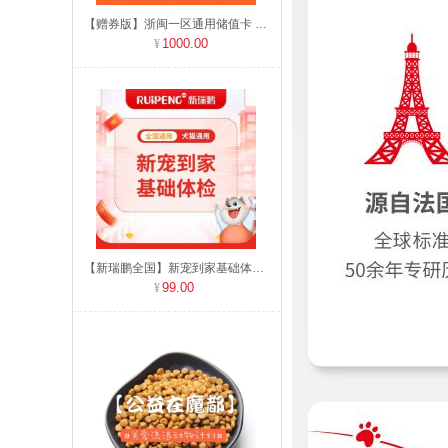
【赠券版】浙闽一区通用储值卡 充值1000送60
1000.00
【新瑞鹏全国】新宠到家基础体检 犬猫通用
99.00