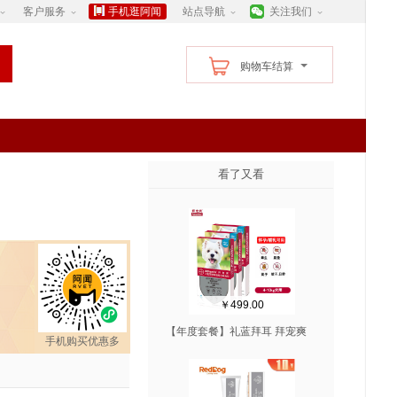
客户服务
手机逛阿闻
站点导航
关注我们
购物车结算
看了又看
￥499.00
【年度套餐】礼蓝拜耳 拜宠爽
手机购买优惠多
4-10kg中型犬 体外驱虫滴剂 3
盒 4支/盒