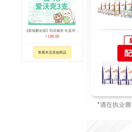
【新瑞鹏全国】到店服务-礼蓝拜耳爱沃克整盒（猫用） 0-4kg
198.00
查看本店其他商品