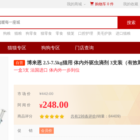
我的商城
购物车
0
件
我的收藏
搜索
狗粮
猫粮
狗零食
猫零食
零食
猫笼
口腔护理
美毛护肤
进口猫粮
猫猫专区
狗狗专区
门店查询
博来恩 2.5-7.5kg猫用 体内外驱虫滴剂 3支装（有效期至
一盒3支 法国进口 体内外一步到位
本商品为宠物兽药（驱虫药），拆封后易影响品质与安全，非质量问
退货！
市 场 价
¥442.00
248.00
¥
阿 闻 价
商品评分
共有198条评价
(销量：84409)
促 销
会员价