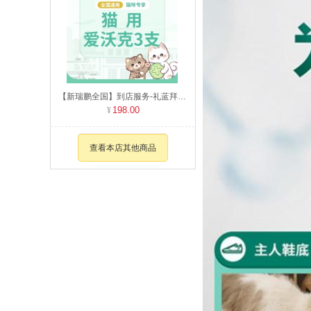
【新瑞鹏全国】到店服务-礼蓝拜耳爱沃克整盒（猫用） 0-4kg
198.00
查看本店其他商品