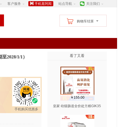
客户服务
手机逛阿闻
站点导航
关注我们
购物车结算
看了又看
2028/1/1）
题不支持 7 天无理由
￥155.00
皇家 幼猫肠道全价处方粮GIK35
手机购买优惠多
1kg