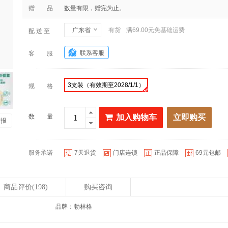
赠 品
数量有限，赠完为止。
广东省
有货
满69.00元免基础运费
配 送 至
联系客服
客 服
3支装（有效期至2028/1/1）
规 格
数 量
加入购物车
立即购买
 报
服务承诺
7天退货
门店连锁
正品保障
69元包邮
商品评价
(198)
购买咨询
品牌：勃林格