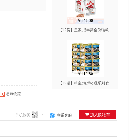
￥146.00
【12袋】皇家 成年期全价猫粮
湿粮 慕斯肉泥 85g/袋
￥111.80
【12罐】希宝 海鲜啫喱系列 白
身吞拿鱼猫罐头 85g/罐
急速物流
加入购物车
手机购买
联系客服