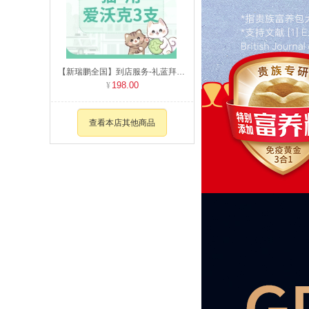
【新瑞鹏全国】到店服务-礼蓝拜耳爱沃克整盒（猫用） 0-4kg
198.00
查看本店其他商品