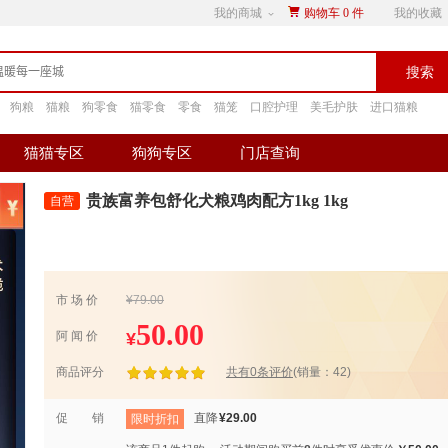
我的商城
购物车
0
件
我的收藏
搜索
狗粮
猫粮
狗零食
猫零食
零食
猫笼
口腔护理
美毛护肤
进口猫粮
猫猫专区
狗狗专区
门店查询
贵族富养包舒化犬粮鸡肉配方1kg 1kg
市 场 价
¥79.00
50.00
¥
阿 闻 价
商品评分
共有0条评价
(销量：42)
促 销
直降
¥29.00
限时折扣