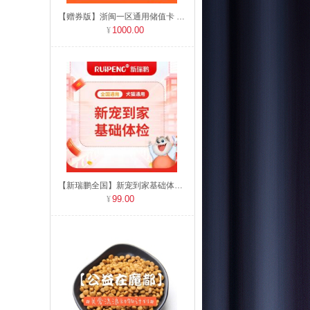
【赠券版】浙闽一区通用储值卡 充值1000送60
1000.00
【新瑞鹏全国】新宠到家基础体检 犬猫通用
99.00