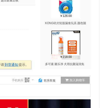
，超出数量后恢复原价
￥126.00
KONG幼犬轮胎漏食玩具 颜色随
机 M/L号
￥218.00
多可素 菌乐净 犬用抗菌滋润免
申请
到货通知
提示。
洗摩丝 150ml
加入购物车
手机购买
联系客服