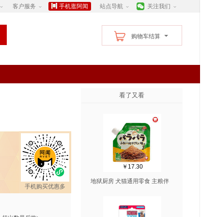
客户服务
手机逛阿闻
站点导航
关注我们
购物车结算
看了又看
￥17.30
地狱厨房 犬猫通用零食 主粮伴
手机购买优惠多
侣辅食 鸭肉松松伴 100g