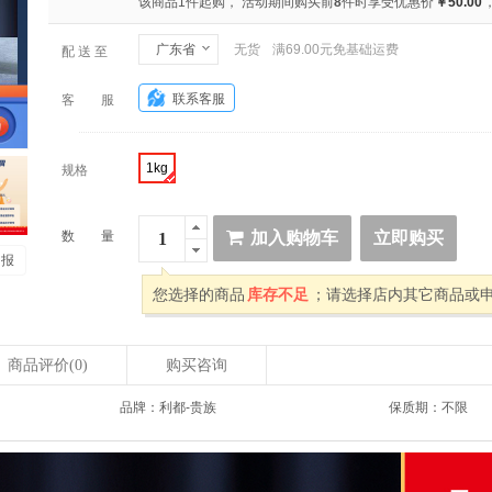
该商品1件起购， 活动期间购买前
8
件时享受优惠价
￥50.00
广东省
无货
满69.00元免基础运费
配 送 至
联系客服
客 服
1kg
规格
数 量
加入购物车
立即购买
 报
您选择的商品
库存不足
；请选择店内其它商品或
商品评价
(0)
购买咨询
品牌：利都-贵族
保质期：不限