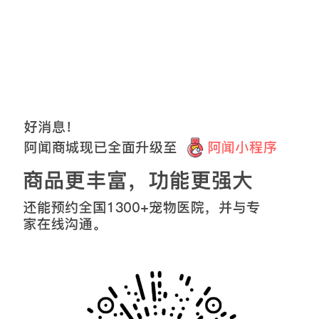
{Template Error}
upet_aw87d9478d
35
分钟前购买了该商品