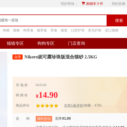
我的商城
购物车
0
件
我的收藏
搜索
狗粮
猫粮
狗零食
猫零食
零食
猫笼
口腔护理
美毛护肤
进口猫粮
猫猫专区
狗狗专区
门店查询
Nikoro妮可露珍珠版混合猫砂 2.5KG
市 场 价
¥15.90
14.90
¥
阿 闻 价
商品评分
共有1条评价
(销量：476)
促 销
直降
¥1.00
限时折扣