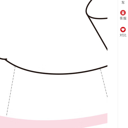
车
客服
对比