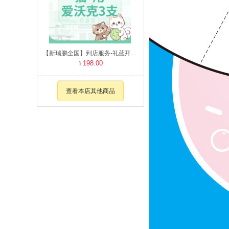
【新瑞鹏全国】到店服务-礼蓝拜耳爱沃克整盒（猫用） 0-4kg
198.00
查看本店其他商品