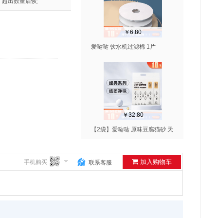
，超出数量后恢复原价
￥6.80
爱哒哒 饮水机过滤棉 1片
￥32.80
【2袋】爱哒哒 原味豆腐猫砂 天
然原味高效除臭结团 2kg/袋
加入购物车
手机购买
联系客服