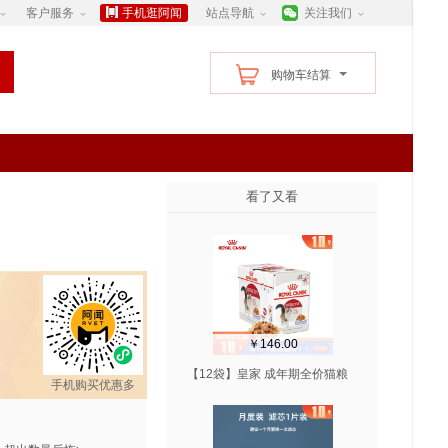
客户服务
手机逛阿闻
站点导航
关注我们
购物车结算
看了又看
￥146.00
【12袋】皇家 成年期全价猫粮
手机购买优惠多
湿粮 啫喱肉冻 85g/袋