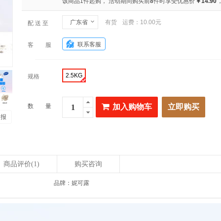
该商品1件起购， 活动期间购买前
8
件时享受优惠价
￥14.90
广东省
有货
运费：10.00元
配 送 至
联系客服
客 服
2.5KG
规格
数 量
加入购物车
立即购买
 报
商品评价
(1)
购买咨询
品牌：妮可露